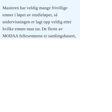
Masteren har veldig mange frivillige
emner i løpet av studieløpet, så
undervisningen er lagt opp veldig etter
hvilke emner man tar. De fleste av
MODAA fellesemnene er samlingsbasert,
som vil si at man møtes sjeldnere, men
gjerne over lengre tid.
Har linjeforeningen fadderuke?
Ja, selvsagt! Mer informasjon om årets fadderuke
kan du finne under arrangementer.
​
Fadderuke for
ODA-studenter begynner onsdagen i den første
fadderuka ved NTNU.
Hvilket campus tilhører