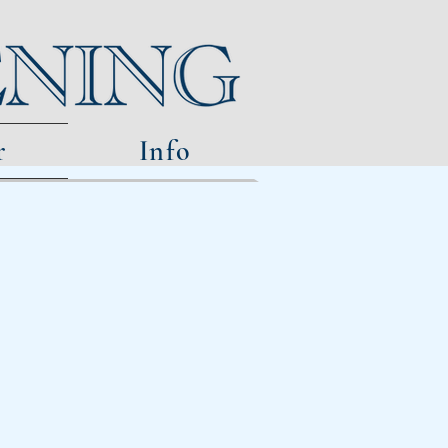
r
Info