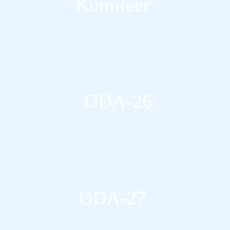
Komitéer
Les mer
ODA-26
Les mer
ODA-27
Les mer